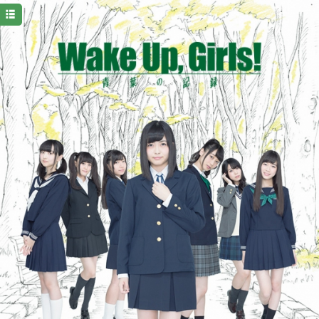
HOME
NEWS
TICKET&SCHEDULE
CAST&STAFF
STORY
Q&A
Twitter